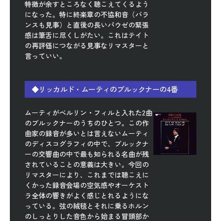
特徴が余すところなく聴こえてくるよう
になった。特に終楽章の不協和音（バラ
ンスも見事）と直後の長いパウゼの緊張
感は筆舌に尽くしがたい。これはテイト
の再評価につながる見事なリマスターと
言っていい。
◆リッカルド・ムーティのブルックナーの4番
ムーティがベルリン・フィルと入れた2曲
のブルックナーのうちのひとつ。この作
曲家の録音が多いとは言えないムーティ
のディスコグラフィの中で、ブルックナ
ーの交響曲の中で最も知られる名曲が残
されていることの意義は大きい。今回の
リマスターにより、これまでは聴こえに
くかった録音会場の空気感やオーケスト
ラ全体の響きがよく感じとれるようにな
っている。弦の絨毯とそれに乗るホルン
のしっとりした音色から始まる冒頭部か