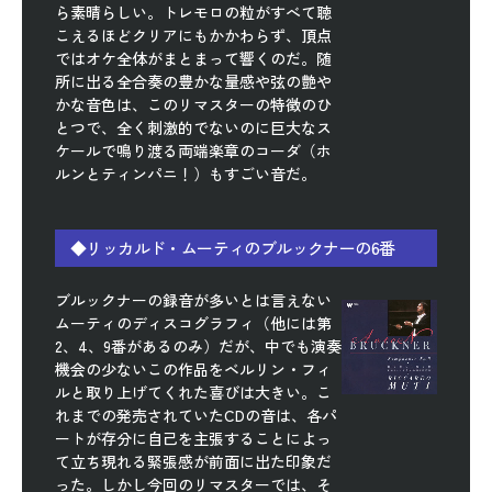
ら素晴らしい。トレモロの粒がすべて聴
こえるほどクリアにもかかわらず、頂点
ではオケ全体がまとまって響くのだ。随
所に出る全合奏の豊かな量感や弦の艶や
かな音色は、このリマスターの特徴のひ
とつで、全く刺激的でないのに巨大なス
ケールで鳴り渡る両端楽章のコーダ（ホ
ルンとティンパニ！）もすごい音だ。
◆リッカルド・ムーティのブルックナーの6番
ブルックナーの録音が多いとは言えない
ムーティのディスコグラフィ（他には第
2、4、9番があるのみ）だが、中でも演奏
機会の少ないこの作品をベルリン・フィ
ルと取り上げてくれた喜びは大きい。こ
れまでの発売されていたCDの音は、各パ
ートが存分に自己を主張することによっ
て立ち現れる緊張感が前面に出た印象だ
った。しかし今回のリマスターでは、そ