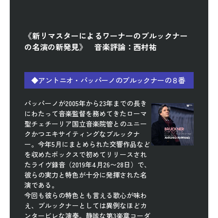
《新リマスターによるワーナーのブルックナー
の名演の新発見》 音楽評論：西村祐
◆アントニオ・パッパーノのブルックナーの８番
パッパーノが2005年から23年までの長き
にわたって音楽監督を務めてきたローマ
聖チェチーリア国立音楽院管とのユニー
クかつエキサイティングなブルックナ
ー。今年5月にまとめられた交響作品など
を収めたボックスで初めてリリースされ
たライヴ録音（2019年4月26〜28日）で、
彼らの実力と特色が十分に発揮された名
演である。
今回も彼らの特色とも言える歌心が味わ
え、ブルックナーとしては異例なほどカ
ンタービレな演奏。静謐な第3楽章コーダ