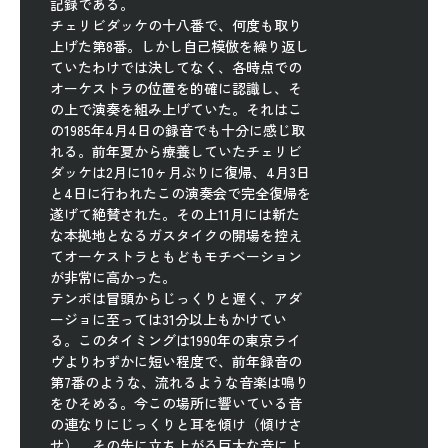
記録である。
チェリビダッケの十八番で、何度も取り
上げた第8番。しかし自己模倣を繰り返し
ていたわけでは決してなく、各時点での
オーケストラの位置を的確に認識し、そ
の上で演奏を組み上げていた。それはこ
の1985年4月4日の録音でも十分に感じ取
れる。前年夏から療養していたチェリビ
ダッケは2月に10ヶ月ぶりに復帰、4月3日
と4日に行われたこの演奏会で完全復帰を
遂げて絶賛された。その上11月には新た
な本拠地となるガスタイクの開場を控え
てオーケストラともどもモチベーション
が非常に高かった。
テンポは冒頭からじっくりと遅く、アダ
ージョに至っては31分以上もかけてい
る。このタイミングは1990年の東京ライ
ヴよりわずかに短い程度で、前年録音の
第7番のような、流れるような音楽は鳴り
をひそめる。今この場所に響いている音
の連なりにじっくりと耳を傾け（傾けさ
せ）、その先に立ち上がる巨大な音によ