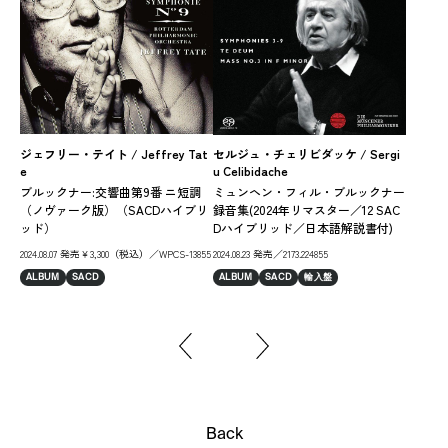
ヨー
Kei
ジェフリー・テイト / Jeffrey Tat
セルジュ・チェリビダッケ / Sergi
e
u Celibidache
ブ
ブルックナー:交響曲第9番 ニ短調
ミュンヘン・フィル・ブルックナー
ー
（ノヴァーク版）（SACDハイブリ
録音集(2024年リマスター／12 SAC
202
ッド）
Dハイブリッド／日本語解説書付)
AL
2024.08.07 発売￥3,300（税込）／WPCS-13855
2024.08.23 発売／2173.224855
ALBUM
SACD
ALBUM
SACD
輸入盤
Back