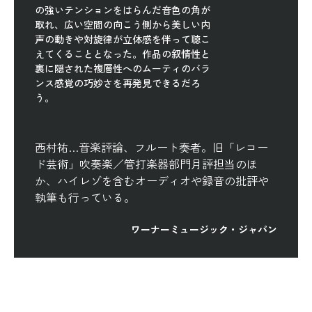
の強いテンションをはらんだ音色の角が
取れ、広い空間の向こう側から美しい内
声の動きや対旋律が立体感を伴って聴こ
えてくることとなった。作品の叙情性と
裏に隠された複層性へのムーティのバラ
ンス感覚の巧妙さを再発見できるだろ
う。
西村祐…音楽評論、フルート奏者。旧「レコー
ド芸術」吹奏楽／管打楽器部門月評担当のほ
か、ハイレゾを含むオーディオや録音の批評や
執筆も行っている。
ワーナーミュージック・ジャパン