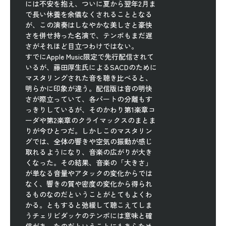
には不安を抱え、ついに夏から翌年2月ま
で長い休養を余儀なくされることとなる
が、この演奏はしなやかな美しさと豪快
さを併せ持った名演で、テンポもまだ遅
さがそれほど目立つわけではない。
すでにApple Music限定で先行配信されて
いるが、藤田厚生氏によるSACDのために
マスタリングされた音を聴き比べると、
明らかに印象が違う。配信版は音の明快
さが際立っていて、各パートの分離もす
っきりしているが、そのかわり第1楽章コ
ーダや第2楽章のクライマックスのまとま
りが今ひとつだ。しかしこのマスタリン
グでは、全体の響きや空気の振動が感じ
取れるようになり、音楽の広がりが大き
くなった。その結果、音楽の「大きさ」
が単なる音量やアタックの変化からでは
なく、響きの質や密度の変化から得られ
るものなのだということがとてもよくわ
かる。ともすると弛緩して聴こえてしま
うチェリビダッケのテンポには意味と確
信があったのだということにもあらため