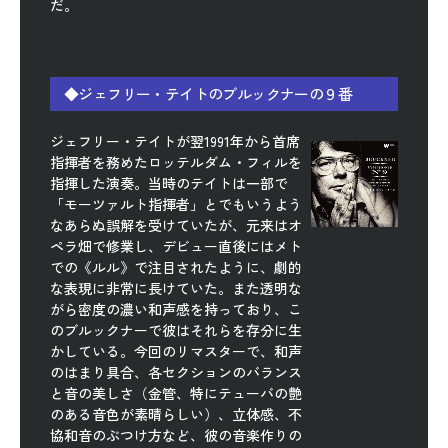
だ。
◆ジェフリー・テイトのブルックナーの９番
ジェフリー・テイトが翌1991年から首席
指揮者を務めたロッテルダム・フィルを
指揮した演奏。当時のテイトは一部で
「モーツァルト指揮者」とでもいうよう
なあらぬ誤解を受けていたが、元来はオ
ペラ畑で修業し、デビュー直後にはメト
での《ルル》で注目されたように、劇的
な表現に非常に長けていた。また透明な
がら密度の濃い和声感を持っており、こ
のブルックナーで彼はそれらを存分に生
かしている。今回のリマスターで、和声
のはまり具合、各セクションのバランス
と音の美しさ（金管、特にテューバの艶
のある音色が素晴らしい）、立体感、不
協和音のぶつけ方など、彼の音楽作りの