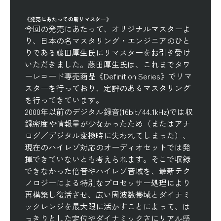
《発売にあたっての新リマスター》
今回の発売にあたって、オリジナルマスターよ
り、日本の名マスタリング・エンジニアのひと
りである藤田厚生氏にリマスターをお引き受け
いただきました。藤田厚生氏は、これまでタワ
ーレコード専売商品《Definition Series》でリマ
スターを行っており、定評のあるマスタリング
を行ってきています。
2000年以前のデジタル録音(16bit/44.1kHz)では収
録密度や情報量が少なかったため（またはアナ
ログ／デジタル変換時に失われてしまった）、
現在のハイレゾ対応のオーディオセットでは発
揮できていないとも考えられます。そこで収録
できなかった倍音やハイレゾ音域を、最新テク
ノロジーによる特別なプロセッサー処理により
再構築し復活させ、広い周波数帯域とダイナミ
ックレンジを最大限に活かすことによって、は
っきりとした定位やダイナミックさにリアル感