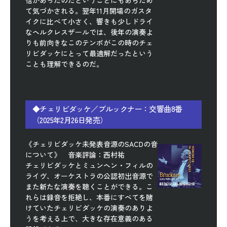
て気づかされる。翌年11月開場のガスタ
イクに比べて小さく、響きも少しドライ
なヘルクレスザールでは、後年の演奏よ
りも前向きなこのテンポがこの時のチェ
リビダッケにとって最適解だったという
ことも理解できるのだ。
◆チェリビダッケ／ブルックナー：交響曲8番
（2025年2月26日発売）
《チェリビダッケ未発表音源のSACDの音
について》 音楽評論：西村祐
チェリビダッケとミュンヘン・フィルの
ライヴ、オーケストラの公認初出音源で
また新たな演奏を聴くことができる。こ
れらは録音を拒絶し、本番にすべてを賭
けていたチェリビダッケの演奏のありよ
うを考える上で、大きな存在意義のある