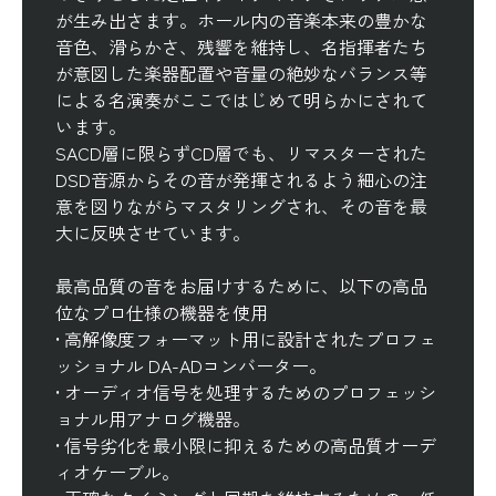
が生み出さます。ホール内の音楽本来の豊かな
音色、滑らかさ、残響を維持し、名指揮者たち
が意図した楽器配置や音量の絶妙なバランス等
による名演奏がここではじめて明らかにされて
います。
SACD層に限らずCD層でも、リマスターされた
DSD音源からその音が発揮されるよう細心の注
意を図りながらマスタリングされ、その音を最
大に反映させています。
最高品質の音をお届けするために、以下の高品
位なプロ仕様の機器を使用
• 高解像度フォーマット用に設計されたプロフェ
ッショナル DA-ADコンバーター。
• オーディオ信号を処理するためのプロフェッシ
ョナル用アナログ機器。
• 信号劣化を最小限に抑えるための高品質オーデ
ィオケーブル。