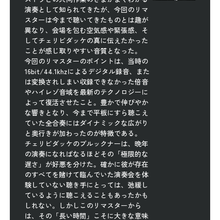
演奏として知られてきたが、今回のリマ
スターは今まで聴いてきたものとは趣が
異なり、会場を包む空気感や緊張感、そ
してチェリビダッケの真に伝えたかった
ことが感じ取りやすい音質となった。
今回のリマスターのポイントは、当時の
16bit/44.1khzによるデジタル録音、また
は変換されしまい収録できなかった倍音
やハイレゾ音域を最新のテクノロジーに
よって復活させたこと。豊かで伸びやか
な響きとなり、今まで平板にすら聴こえ
ていた全合奏にはダイナミックな広がり
と奥行きが加わったのが特徴である。
チェリビダッケのブルックナーは、晩年
の演奏になればなるほどその「極限的な
遅さ」が好悪を分けた。確かに彼が存在
のすべてを賭けて臨んでいた演奏会を体
験していない聴き手にとっては、弛緩し
ているように聴こえることもあったかも
しれない。しかしこのリマスターから
は、その「長い時間」こそに大きな意味