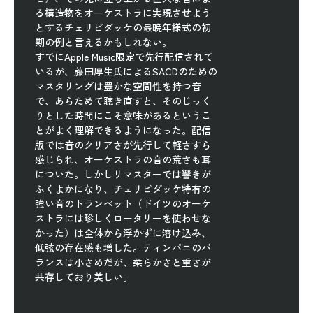
る構造物をオーケストラに実現させよう
とするチェリビダッケの最晩年様式の初
期の例と言えるかもしれない。
すでにApple Music限定で先行配信されて
いるが、藤田厚生氏によるSACDのための
マスタリングは豊かな空間性を持つ音
で、あらためて聴き直すと、そのじっく
りとした時間にこそ意味があるというこ
とがよく理解できるようになった。配信
版では音のクリアさが先行して軽さすら
感じられ、オーケストラの音の荒さも耳
についた。しかしリマスターでは響きが
ふくよかになり、チェリビダッケ特有の
強い音のトランペット（ドイツのオーケ
ストラには珍しくロータリーを使わせな
かった）は全体から浮かずに溶け込み、
低弦の存在感も増した。ティンパニのバ
ランスは小さめだが、柔らかさと重さが
共存しており美しい。