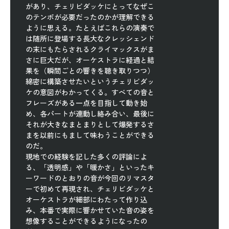
があり、チェリビダッケにとってなぜこ
のテンポが必要だったのかが理解できる
ように思える。たとえばこれらの演奏で
は随所に登場する長大なクレッシェンド
の末にもたらされるクライマックスがま
さに巨大だが、オーケストラに経過と結
果を（瞬間ごとの響きを聴き取りつつ）
綿密に構築させたいというチェリビダッ
ケの意図がわかってくる。すべての音と
フレーズがある一点を目指して動き始
め、各パートが連動し絡み合い、最後に
それが大きなまとまりとして爆発するさ
まを以前にもまして味わうことができる
のだ。
現地での経験を記した多くの評論によ
る、「透明感」や「暖かさ」といったキ
ーワードのとおりの音が今回のリマスタ
ーで初めて再現され、チェリビダッケと
オーケストラが細部にわたって作り込
み、本番で実際に響かせていた音の姿を
想像することができるようになったの