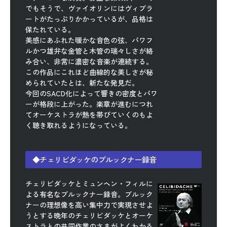
でもそうで、ヴァイオリンにはヴィブラ
ートがたっぷりかかっているが、品格は
保たれている。
美感にあふれた暖かな音色の弦、パワフ
ルかつ雄弁な金管と木管の瑞々しさが絡
み合い、非常に濃密な音楽が連続する。
この作品にこれほど曲線的な美しさが秘
められていたとは、新たな発見だ。
今回のSACD化によって響きの密度とパワ
ーが格段に上がった。楽章が進むにつれ
てオーケストラが熱を帯びていくのもよ
く聴き取れるようになっている。
◆チェリビダッケのブルックナー録音
チェリビダッケとミュンヘン・フィルに
よる有名なブルックナー録音。ブルック
ナーの理想像を高い集中力で実現させよ
うとする晩年のチェリビダッケとオーケ
ストラとの共同作業のさまがよくわかる