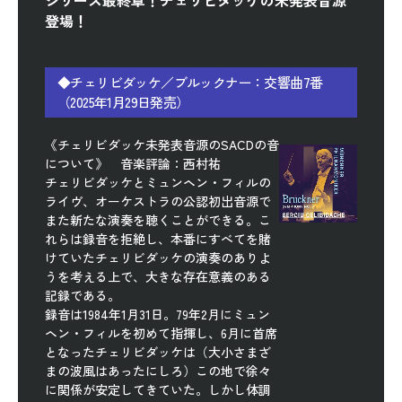
登場！
◆チェリビダッケ／ブルックナー：交響曲7番
（2025年1月29日発売）
《チェリビダッケ未発表音源のSACDの音
について》 音楽評論：西村祐
チェリビダッケとミュンヘン・フィルの
ライヴ、オーケストラの公認初出音源で
また新たな演奏を聴くことができる。こ
れらは録音を拒絶し、本番にすべてを賭
けていたチェリビダッケの演奏のありよ
うを考える上で、大きな存在意義のある
記録である。
録音は1984年1月31日。79年2月にミュン
ヘン・フィルを初めて指揮し、6月に首席
となったチェリビダッケは（大小さまざ
まの波風はあったにしろ）この地で徐々
に関係が安定してきていた。しかし体調