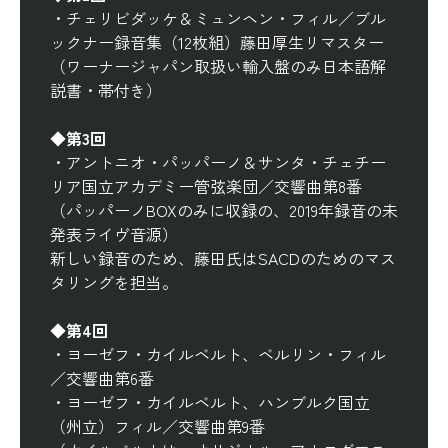
・
チェリビダッケ＆ミュンヘン・フィル／ブル
ックナー録音集（12枚組）藤田厚生リマスター
（ワーナージャパン取扱い輸入盤のみ日本語解
説書・帯付き）
◆第3回
・
アントニオ・パッパーノ＆サンタ・チェチー
リア国立アカデミー管弦楽団／交響曲第8番
（パッパーノBOXのみに収録の、2019年録音の未
発表ライヴ音源）
新しい録音のため、藤田氏はSACDのためのマス
タリングを担当。
◆第4回
・
ヨーゼフ・カイルベルト、ベルリン・フィル
／交響曲第6番
・
ヨーゼフ・カイルベルト、ハンブルク国立
（州立）フィル／交響曲第9番