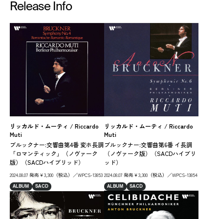
Release Info
リッカルド・ムーティ / Riccardo
リッカルド・ムーティ / Riccardo
アン
Muti
Muti
Pa
ブルックナー:交響曲第4番 変ホ長調
ブルックナー:交響曲第6番 イ長調
ブ
「ロマンティック」（ノヴァーク
（ノヴァーク版）（SACDハイブリ
版
版）（SACDハイブリッド）
ッド）
202
2024.08.07 発売￥3,300（税込）／WPCS-13853
2024.08.07 発売￥3,300（税込）／WPCS-13854
AL
ALBUM
SACD
ALBUM
SACD