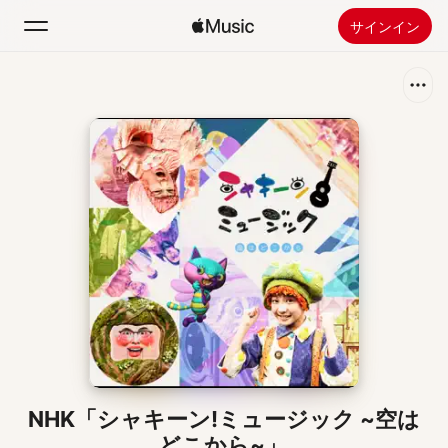
サインイン
検索
ホーム
新着おすすめ
Apple Musicをインストール
ラジオ
NHK「シャキーン!ミュージック ~空は
どこから~」