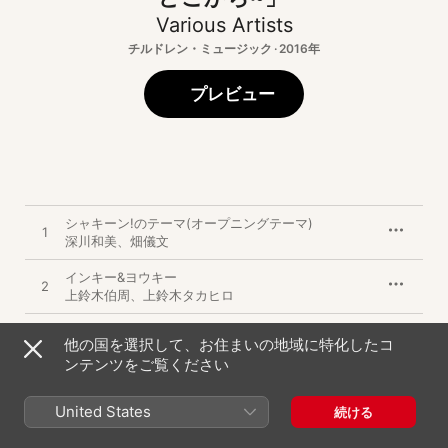
Various Artists
チルドレン・ミュージック · 2016年
プレビュー
シャキーン!のテーマ(オープニングテーマ)
1
深川和美
、
畑儀文
インキー&ヨウキー
2
上鈴木伯周
、
上鈴木タカヒロ
72億人分のあの人 中村佳穂Ver.
3
他の国を選択して、お住まいの地域に特化したコ
中村佳穂
ンテンツをご覧ください
72億人分のあの人 岩見十夢Ver.
4
岩見十夢
United States
続ける
コピペデリート