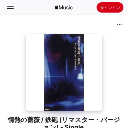
サインイン
検索
ホーム
新着おすすめ
Apple Musicをインストール
ラジオ
情熱の薔薇 / 鉄砲 (リマスター・バージ
ョン) - Single