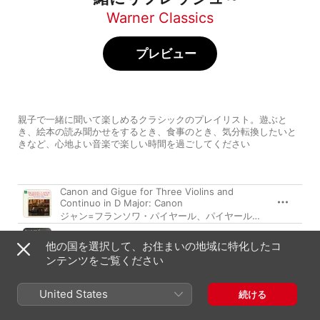
Warner Classics
プレビュー
親子で一緒に聞いて楽しめるクラシックのプレイリスト。遊ぶと
き、絵本の読み聞かせをするとき、食事のとき、気分転換したいと
きなど、心地よい音楽で楽しい時間を過ごしてください
曲
時間
Canon and Gigue for Three Violins and
Continuo in D Major: Canon
ジャン=フランソワ・パイヤール
、
パイヤール室内管弦楽団
Berceuse, Op. 16
他の国を選択して、お住まいの地域に特化したコ
ジャン=ピエール・ランパル
、
リリー・ラスキーヌ
ンテンツをご覧ください
Liebestraume No. 3 in A-Flat Major, S. 541
アンヌ・ケフェレック
United States
続ける
Deux arabesques, L. 66: I. Andantino con
moto in E Major