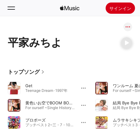
サインイン
検索
平家みちよ
ホーム
新着おすすめ
Apple Musicをインストール
トップソング
ラジオ
Get
ワンルーム 夏
Teenage Dream · 1997年
黄色いお空でBOOM BOOM BOOM (Solo Version)
結局 Bye Bye 
For ourself ~Single History~ · 1998年
プロポーズ
ムラサキシキ
プッチベスト2~三・7・10~ · 2001年
プッチベスト3 · 